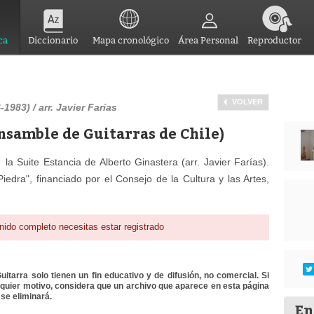
ca
Diccionario
Mapa cronológico
Área Personal
Reproductor
VOLVER
1983) / arr. Javier Farías
nsamble de Guitarras de Chile)
la Suite Estancia de Alberto Ginastera (arr. Javier Farías).
iedra", financiado por el Consejo de la Cultura y las Artes,
nido completo necesitas estar registrado
itarra solo tienen un fin educativo y de difusión, no comercial. Si
lquier motivo, considera que un archivo que aparece en esta página
se eliminará.
En