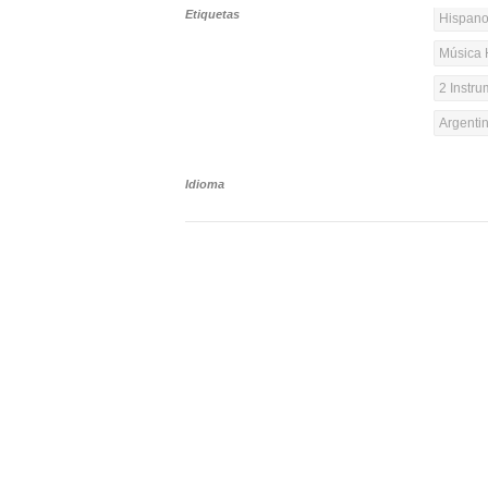
Etiquetas
Hispanoa
Música 
2 Instr
Argenti
Idioma