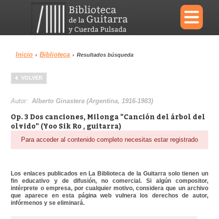
×
Inicio
Biblioteca
›
›
Resultados búsqueda
Menu
VOLVER
Biblioteca
Diccionario
Autor:
Alberto Ginastera (Argentina, 1916-1983)
Op. 3 Dos canciones, Milonga "Canción del árbol del
olvido" (Yoo Sik Ro , guitarra)
Para acceder al contenido completo necesitas estar registrado
Área personal
Reproductor
Los enlaces publicados en La Biblioteca de la Guitarra solo tienen un
fin educativo y de difusión, no comercial. Si algún compositor,
intérprete o empresa, por cualquier motivo, considera que un archivo
que aparece en esta página web vulnera los derechos de autor,
infórmenos y se eliminará.