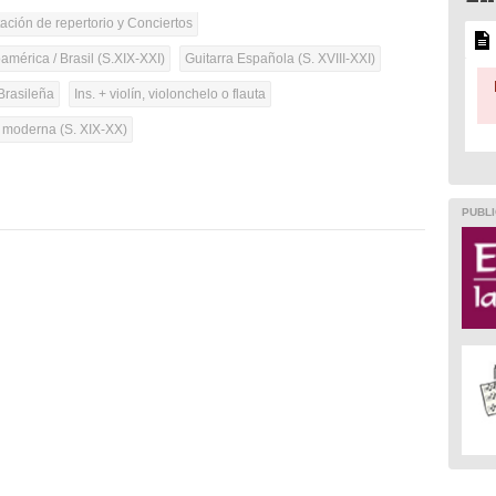
tación de repertorio y Conciertos
mérica / Brasil (S.XIX-XXI)
Guitarra Española (S. XVIII-XXI)
Brasileña
Ins. + violín, violonchelo o flauta
a moderna (S. XIX-XX)
PUBLI