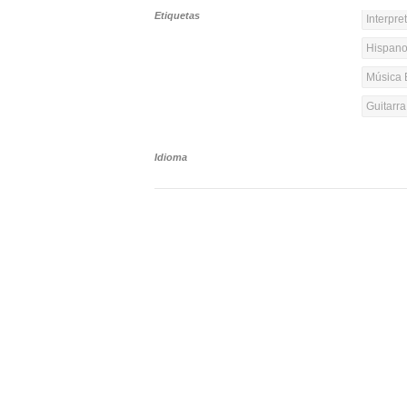
Etiquetas
Interpre
Hispanoa
Música 
Guitarr
Idioma