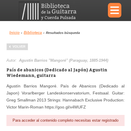
×
Inicio
Biblioteca
›
›
Resultados búsqueda
Menu
VOLVER
Biblioteca
Diccionario
Autor:
Agustín Barrios "Mangoré" (Paraguay, 1885-1944)
País de abanicos (Dedicado al Japón) Agustin
Wiedemann, guitarra
Agustín Barrios Mangoré. País de Abanicos (Dedicado al
Área personal
Reproductor
Japon) Vorarlberger Landeskonservatorium, Festsaal. Guitar:
Greg Smallman 2013 Strings: Hannabach Exclusive Production:
Victor Marin-Roman https://goo.gl/x4MUFZ
Para acceder al contenido completo necesitas estar registrado