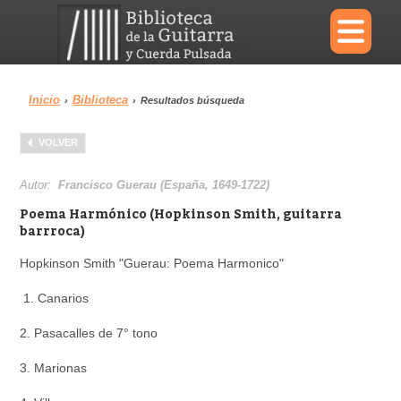
×
Inicio
Biblioteca
›
›
Resultados búsqueda
Menu
VOLVER
Biblioteca
Diccionario
Autor:
Francisco Guerau (España, 1649-1722)
Poema Harmónico (Hopkinson Smith, guitarra
barrroca)
Hopkinson Smith "Guerau: Poema Harmonico"
Área personal
Reproductor
1. Canarios
2. Pasacalles de 7° tono
3. Marionas