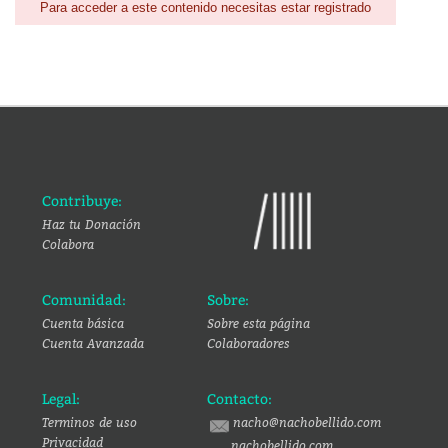
Para acceder a este contenido necesitas estar registrado
Contribuye:
Haz tu Donación
Colabora
Comunidad:
Sobre:
Cuenta básica
Sobre esta página
Cuenta Avanzada
Colaboradores
Legal:
Contacto:
Terminos de uso
nacho@nachobellido.com
Privacidad
nachobellido.com