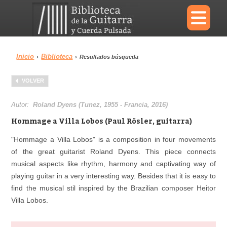
×
Inicio
Biblioteca
›
›
Resultados búsqueda
Menu
VOLVER
Biblioteca
Diccionario
Autor:
Roland Dyens (Tunez, 1955 - Francia, 2016)
Hommage a Villa Lobos (Paul Rösler, guitarra)
"Hommage a Villa Lobos" is a composition in four movements
of the great guitarist Roland Dyens. This piece connects
Área personal
Reproductor
musical aspects like rhythm, harmony and captivating way of
playing guitar in a very interesting way. Besides that it is easy to
find the musical stil inspired by the Brazilian composer Heitor
Villa Lobos.