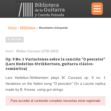
×
Inicio
Biblioteca
›
›
Resultados búsqueda
Menu
VOLVER
Biblioteca
Diccionario
Autor:
Matteo Carcassi (1792-1853)
Op. 9 No. 1 Variaciones sobre la canción "O pescator"
(Lars Hedelius-Strikkertsen, guitarra clásico-
romántica)
Área personal
Reproductor
Lars Hedelius-Strikkertsen plays M. Carcassi op. 9 no. 1
Variations on the Italien song "O pescator" On a Lacote replica
made by B. Kresse, using gut strings.
Para acceder al contenido completo necesitas estar registrado