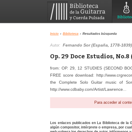
Bibliote
Inicio
›
Biblioteca
›
Resultados búsqueda
Fernando Sor (España, 1778-1839
Autor:
Op. 29 Doce Estudios, No.8
from: OP. 29, 12 STUDIES (SECOND BOO
FREE score download: http://www.crgreco
the Complete Solo Guitar music of Sor
http://www.cdbaby.com/Artist/Lawrence...
Para acceder al conte
Los enlaces publicados en La Biblioteca de la Gu
algún compositor, intérprete o empresa, por cua
web vulnera los derechos de autor, infórmenos y 