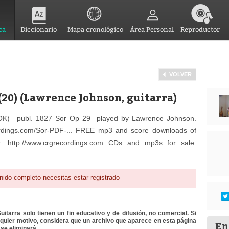
ca
Diccionario
Mapa cronológico
Área Personal
Reproductor
VOLVER
)
 (20) (Lawrence Johnson, guitarra)
K) –publ. 1827 Sor Op 29 played by Lawrence Johnson.
rdings.com/Sor-PDF-... FREE mp3 and score downloads of
: http://www.crgrecordings.com CDs and mp3s for sale:
nido completo necesitas estar registrado
itarra solo tienen un fin educativo y de difusión, no comercial. Si
lquier motivo, considera que un archivo que aparece en esta página
En
se eliminará.