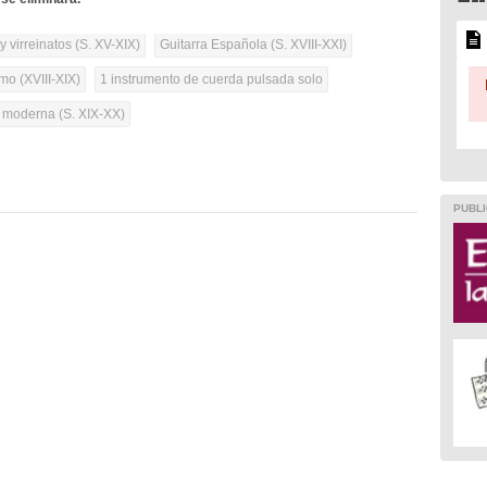
 virreinatos (S. XV-XIX)
Guitarra Española (S. XVIII-XXI)
mo (XVIII-XIX)
1 instrumento de cuerda pulsada solo
a moderna (S. XIX-XX)
PUBLI