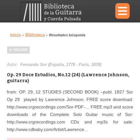
×
Inicio
Biblioteca
›
›
Resultados búsqueda
Menu
VOLVER
Biblioteca
Diccionario
Autor:
Fernando Sor (España, 1778 - París, 1839)
Op. 29 Doce Estudios, No.12 (24) (Lawrence Johnson,
guitarra)
from: OP. 29, 12 STUDIES (SECOND BOOK) –publ. 1827 Sor
Área personal
Reproductor
Op 29 played by Lawrence Johnson. FREE score download:
http://www.crgrecordings.com/Sor-PDF-... FREE mp3 and score
downloads of the Complete Solo Guitar music of Sor:
http://www.crgrecordings.com CDs and mp3s for sale:
http://www.cdbaby.com/Artist/Lawrence...