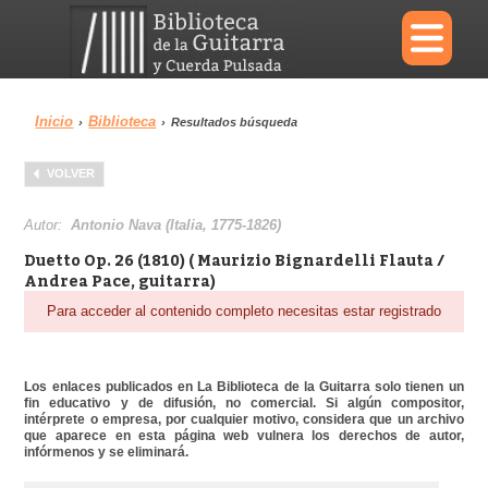
×
Inicio
Biblioteca
›
›
Resultados búsqueda
Menu
VOLVER
Biblioteca
Diccionario
Autor:
Antonio Nava (Italia, 1775-1826)
Duetto Op. 26 (1810) ( Maurizio Bignardelli Flauta /
Andrea Pace, guitarra)
Para acceder al contenido completo necesitas estar registrado
Área personal
Reproductor
Los enlaces publicados en La Biblioteca de la Guitarra solo tienen un
fin educativo y de difusión, no comercial. Si algún compositor,
intérprete o empresa, por cualquier motivo, considera que un archivo
que aparece en esta página web vulnera los derechos de autor,
infórmenos y se eliminará.