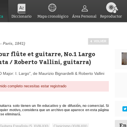
ca
Diccionario
Mapa cronológico
Área Personal
Reproductor
VOLVER
- París, 1841)
our flûte et guitarre, No.1 Largo
uta / Roberto Vallini, guitarra)
D Major: I. Largo", de Maurizio Bignardelli & Roberto Vallini
nido completo necesitas estar registrado
itarra solo tienen un fin educativo y de difusión, no comercial. Si
lquier motivo, considera que un archivo que aparece en esta página
se eliminará.
En
Guitarra Española (S. XVIII-XXI)
Clasicismo (XVIII-XIX)