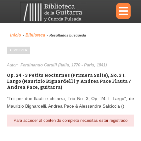
×
Inicio
Biblioteca
›
›
Resultados búsqueda
Menu
VOLVER
Biblioteca
Diccionario
Autor:
Ferdinando Carulli (Italia, 1770 - Paris, 1841)
Op. 24 - 3 Petits Nocturnes (Primera Suite), No. 3 I.
Largo (Maurizio Bignardelli y Andrea Pace Flauta /
Andrea Pace, guitarra)
Área personal
Reproductor
"Trii per due flauti e chitarra, Trio No. 3, Op. 24: I. Largo", de
Maurizio Bignardelli, Andrea Pace & Alessandra Salciccia ()
Para acceder al contenido completo necesitas estar registrado