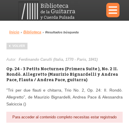
×
Inicio
Biblioteca
›
›
Resultados búsqueda
Menu
VOLVER
Biblioteca
Diccionario
Autor:
Ferdinando Carulli (Italia, 1770 - Paris, 1841)
Op. 24 - 3 Petits Nocturnes (Primera Suite ), No. 2 II.
Rondò. Allegretto (Maurizio Bignardelli y Andrea
Pace, Flauta / Andrea Pace, guitarra)
Área personal
Reproductor
"Trii per due flauti e chitarra, Trio No. 2, Op. 24: II. Rondò.
Allegretto", de Maurizio Bignardelli, Andrea Pace & Alessandra
Salciccia ()
Para acceder al contenido completo necesitas estar registrado