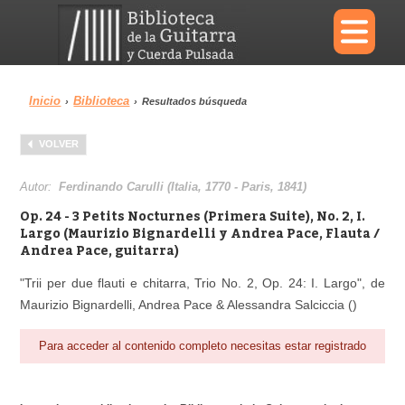
×
Inicio
Biblioteca
›
›
Resultados búsqueda
Menu
VOLVER
Biblioteca
Diccionario
Autor:
Ferdinando Carulli (Italia, 1770 - Paris, 1841)
Op. 24 - 3 Petits Nocturnes (Primera Suite), No. 2, I.
Largo (Maurizio Bignardelli y Andrea Pace, Flauta /
Andrea Pace, guitarra)
Área personal
Reproductor
"Trii per due flauti e chitarra, Trio No. 2, Op. 24: I. Largo", de
Maurizio Bignardelli, Andrea Pace & Alessandra Salciccia ()
Para acceder al contenido completo necesitas estar registrado