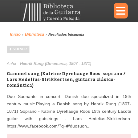
×
Inicio
Biblioteca
›
›
Resultados búsqueda
Menu
VOLVER
Biblioteca
Diccionario
Autor:
Henrik Rung (Dinamarca, 1807 - 1871)
Gammel sang (Katrine Dyrehauge Roos, soprano /
Lars Hedelius-Strikkertsen, guitarra clásico-
romántica)
Área personal
Reproductor
Duo Suonante in concert. Danish duo specialized in 19th
century music.Playing a Danish song by Henrik Rung (1807-
1871) Soprano - Katrine Dyrehauge Roos 19th century Lacote
guitar with gutstrings - Lars Hedelius-Strikkertsen.
https://www.facebook.com/?q=#/duosuon...