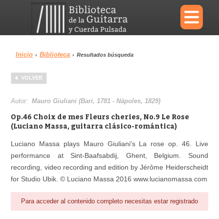
×
Inicio
Biblioteca
›
›
Resultados búsqueda
Menu
VOLVER
Biblioteca
Diccionario
Autor:
Mauro Giuliani (Bari, 1781 - Nápoles, 1829)
Op.46 Choix de mes Fleurs cheries, No.9 Le Rose
(Luciano Massa, guitarra clásico-romántica)
Luciano Massa plays Mauro Giuliani's La rose op. 46. Live
Área personal
Reproductor
performance at Sint-Baafsabdij, Ghent, Belgium. Sound
recording, video recording and edition by Jérôme Heiderscheidt
for Studio Ubik. © Luciano Massa 2016 www.lucianomassa.com
Para acceder al contenido completo necesitas estar registrado