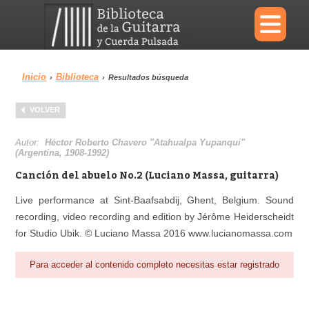
×
Inicio
Biblioteca
›
›
Resultados búsqueda
Menu
VOLVER
Biblioteca
Diccionario
Autor:
Héctor Roberto Chavero "Atahualpa Yupanqui"
(Argentina, 1908-1992)
Canción del abuelo No.2 (Luciano Massa, guitarra)
Live performance at Sint-Baafsabdij, Ghent, Belgium. Sound
Área personal
Reproductor
recording, video recording and edition by Jérôme Heiderscheidt
for Studio Ubik. © Luciano Massa 2016 www.lucianomassa.com
Para acceder al contenido completo necesitas estar registrado