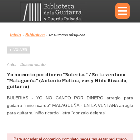
×
Inicio
Biblioteca
›
›
Resultados búsqueda
Menu
VOLVER
Biblioteca
Diccionario
Autor:
Desconocido
Yo no canto por dinero "Bulerias" / En la ventana
"Malagueña" (Antonio Molina, voz y Niño Ricardo,
guitarra)
Área personal
Reproductor
BULERIAS - YO NO CANTO POR DINERO arreglo para
guitarra "niño ricardo" MALAGUEÑA - EN LA VENTANA arreglo
para guitarra "niño ricardo" letra "gonzalo delgras"
Para acceder al contenido completo necesitas estar registrado