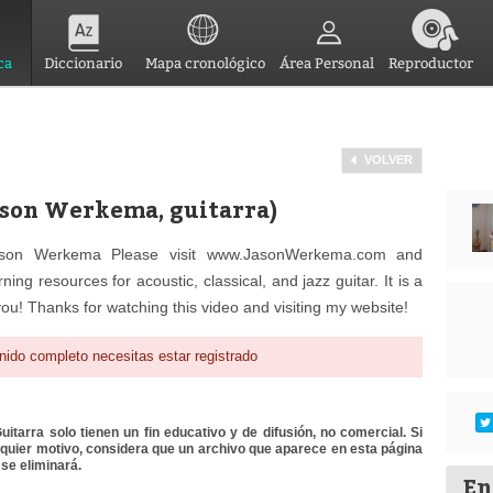
ca
Diccionario
Mapa cronológico
Área Personal
Reproductor
VOLVER
Jason Werkema, guitarra)
Jason Werkema Please visit www.JasonWerkema.com and
g resources for acoustic, classical, and jazz guitar. It is a
 you! Thanks for watching this video and visiting my website!
nido completo necesitas estar registrado
itarra solo tienen un fin educativo y de difusión, no comercial. Si
lquier motivo, considera que un archivo que aparece en esta página
se eliminará.
En