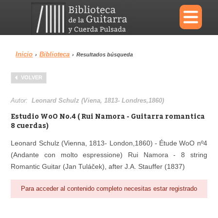
×
Inicio
Biblioteca
›
›
Resultados búsqueda
Menu
VOLVER
Biblioteca
Diccionario
Autor:
Leonard Schulz (Viena, 1813- Londres,1860)
Estudio WoO No.4 ( Rui Namora - Guitarra romantica
8 cuerdas)
Leonard Schulz (Vienna, 1813- London,1860) - Étude WoO nº4
Área personal
Reproductor
(Andante con molto espressione) Rui Namora - 8 string
Romantic Guitar (Jan Tuláček), after J.A. Stauffer (1837)
Para acceder al contenido completo necesitas estar registrado