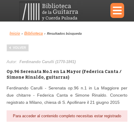
×
Inicio
Biblioteca
›
›
Resultados búsqueda
Menu
VOLVER
Biblioteca
Diccionario
Autor:
Ferdinando Carulli (1770-1841)
Op.96 Serenata No.1 en La Mayor (Federica Canta /
Simone Rinaldo, guitarras)
Ferdinando Carulli - Serenata op.96 n.1 in La Maggiore per
Área personal
Reproductor
due chitarre - Federica Canta e Simone Rinaldo. Concerto
registrato a Milano, chiesa di S. Apollinare il 21 giugno 2015
Para acceder al contenido completo necesitas estar registrado