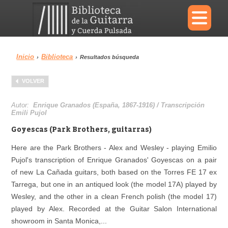
×
Inicio
Biblioteca
›
›
Resultados búsqueda
Menu
VOLVER
Biblioteca
Diccionario
Autor:
Enrique Granados (España, 1867-1916) / Transcripción
Emili Pujol
Goyescas (Park Brothers, guitarras)
Here are the Park Brothers - Alex and Wesley - playing Emilio
Área personal
Reproductor
Pujol's transcription of Enrique Granados' Goyescas on a pair
of new La Cañada guitars, both based on the Torres FE 17 ex
Tarrega, but one in an antiqued look (the model 17A) played by
Wesley, and the other in a clean French polish (the model 17)
played by Alex. Recorded at the Guitar Salon International
showroom in Santa Monica,...