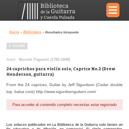
×
Inicio
Biblioteca
›
›
Resultados búsqueda
Menu
VOLVER
Biblioteca
Diccionario
Autor:
Niccolò Paganini (1782-1840)
24 caprichos para violín solo, Caprice No.2 (Drew
Henderson, guitarra)
From the 24 caprices, Guitar by Jeff Sigurdson (Cedar double
Área personal
Reproductor
top, balsa core) http://www.sigurdsonguitars.com/
Para acceder al contenido completo necesitas estar registrado
Los enlaces publicados en La Biblioteca de la Guitarra solo tienen un
fin educativo y de difusión, no comercial. Si algún compositor,