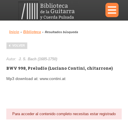
×
Inicio
Biblioteca
›
›
Resultados búsqueda
Menu
VOLVER
Biblioteca
Diccionario
Autor:
J. S. Bach (1685-1750)
BWV 998, Preludio (Luciano Contini, chitarrone)
Mp3 download at: www.contini.at
Área personal
Reproductor
Para acceder al contenido completo necesitas estar registrado