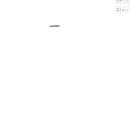
Barroco 
2 Instr
Idioma