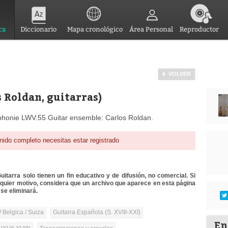
ca
Diccionario
Mapa cronológico
Área Personal
Reproductor
VOLVER
 Roldan, guitarras)
onie LWV.55 Guitar ensemble: Carlos Roldan.
nido completo necesitas estar registrado
itarra solo tienen un fin educativo y de difusión, no comercial. Si
lquier motivo, considera que un archivo que aparece en esta página
se eliminará.
/ Belgica / Suiza
Guitarra Española (S. XVIII-XXI)
En