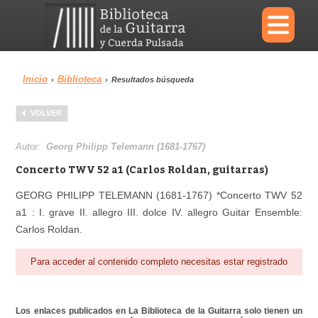
×
Inicio
Biblioteca
›
›
Resultados búsqueda
Menu
VOLVER
Biblioteca
Diccionario
Autor:
Georg Philipp Telemann (1681-1767)
Concerto TWV 52 a1 (Carlos Roldan, guitarras)
GEORG PHILIPP TELEMANN (1681-1767) *Concerto TWV 52
a1 : I. grave II. allegro III. dolce IV. allegro Guitar Ensemble:
Área personal
Reproductor
Carlos Roldan.
Para acceder al contenido completo necesitas estar registrado
Los enlaces publicados en La Biblioteca de la Guitarra solo tienen un