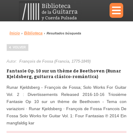
×
Inicio
Biblioteca
›
›
Resultados búsqueda
Menu
VOLVER
Biblioteca
Diccionario
Autor:
François de Fossa (Francia, 1775-1849)
Fantasie Op. 10 sur un thème de Beethoven (Runar
Kjeldsberg, guitarra clásico-romántica)
Runar Kjeldsberg - François de Fossa; Solo Works For Guitar
Área personal
Reproductor
Vol. 2 : Divertissements Released 2016-10-16
Triosième
Fantasie Op 10 sur un thème de Beethoven - Tema con
variazioni · Runar Kjeldsberg · François de Fossa Francois De
Fossa Solo Works for Guitar Vol. 1: Four Fantasias ℗ 2014 Ein
mangfaldig kar