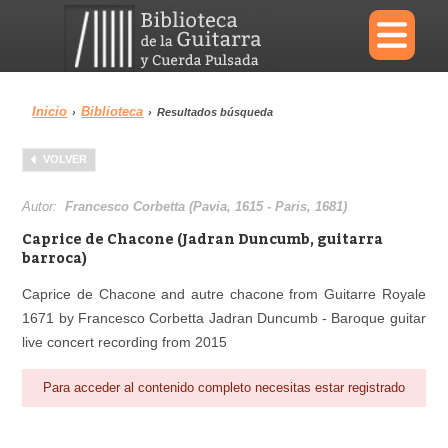
×
Inicio
Biblioteca
›
›
Resultados búsqueda
Menu
VOLVER
Biblioteca
Diccionario
Autor:
Francesco Corbetta (Pavia, 1615 - Paris, 1681)
Caprice de Chacone (Jadran Duncumb, guitarra
barroca)
Caprice de Chacone and autre chacone from Guitarre Royale
Área personal
Reproductor
1671 by Francesco Corbetta Jadran Duncumb - Baroque guitar
live concert recording from 2015
Para acceder al contenido completo necesitas estar registrado