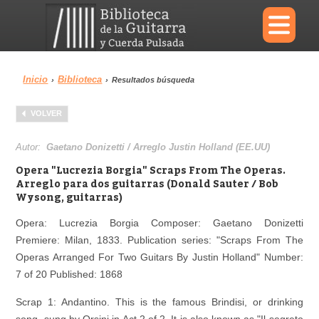
×
Inicio
Biblioteca
›
›
Resultados búsqueda
Menu
VOLVER
Biblioteca
Diccionario
Autor:
Gaetano Donizetti / Arreglo Justin Holland (EE.UU)
Opera "Lucrezia Borgia" Scraps From The Operas.
Arreglo para dos guitarras (Donald Sauter / Bob
Wysong, guitarras)
Área personal
Reproductor
Opera: Lucrezia Borgia Composer: Gaetano Donizetti
Premiere: Milan, 1833. Publication series: "Scraps From The
Operas Arranged For Two Guitars By Justin Holland" Number:
7 of 20 Published: 1868
Scrap 1: Andantino. This is the famous Brindisi, or drinking