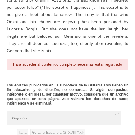
song, sung by Orsini in Act 2 of 2. It is also known as "Il segreto
per esser felice" ("The secret of happiness"). This secret is to
not give a hoot about tomorrow. The irony is that the wine
Orsini and his chums are enjoying has been poisoned by
Lucrezia Borgia. But she does not have the last laugh; her
illegitimate but beloved son Gennaro is one of the revelers.
They are all doomed; Lucrezia, too, shortly after revealing to
Gennaro that she is his...
Para acceder al contenido completo necesitas estar registrado
Los enlaces publicados en La Biblioteca de la Guitarra solo tienen un
fin educativo y de difusión, no comercial. Si algún compositor,
intérprete o empresa, por cualquier motivo, considera que un archivo
que aparece en esta página web vulnera los derechos de autor,
infórmenos y se eliminará.
Etiquetas
Italia
Guitarra Española (S. XVIII-XXI)