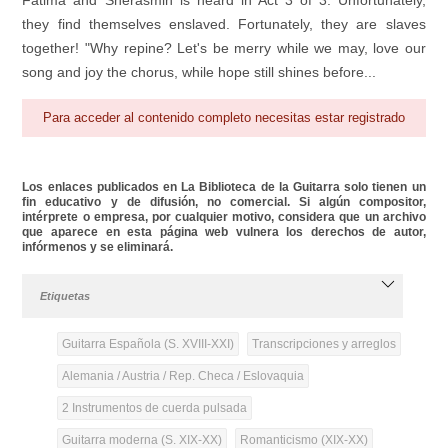
Fatima and Sherasmin is heard in Act 3 of 3. Unfortunately,
they find themselves enslaved. Fortunately, they are slaves
together! "Why repine? Let's be merry while we may, love our
song and joy the chorus, while hope still shines before...
Para acceder al contenido completo necesitas estar registrado
Los enlaces publicados en La Biblioteca de la Guitarra solo tienen un
fin educativo y de difusión, no comercial. Si algún compositor,
intérprete o empresa, por cualquier motivo, considera que un archivo
que aparece en esta página web vulnera los derechos de autor,
infórmenos y se eliminará.
Etiquetas
Guitarra Española (S. XVIII-XXI)
Transcripciones y arreglos
Alemania / Austria / Rep. Checa / Eslovaquia
2 Instrumentos de cuerda pulsada
Guitarra moderna (S. XIX-XX)
Romanticismo (XIX-XX)