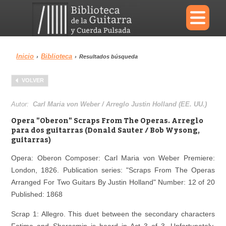
×
Inicio
Biblioteca
›
›
Resultados búsqueda
Menu
VOLVER
Biblioteca
Diccionario
Autor:
Carl Maria von Weber / Arreglo Justin Holland (EE. UU.)
Opera "Oberon" Scraps From The Operas. Arreglo
para dos guitarras (Donald Sauter / Bob Wysong,
guitarras)
Área personal
Reproductor
Opera: Oberon Composer: Carl Maria von Weber Premiere:
London, 1826. Publication series: "Scraps From The Operas
Arranged For Two Guitars By Justin Holland" Number: 12 of 20
Published: 1868
Scrap 1: Allegro. This duet between the secondary characters