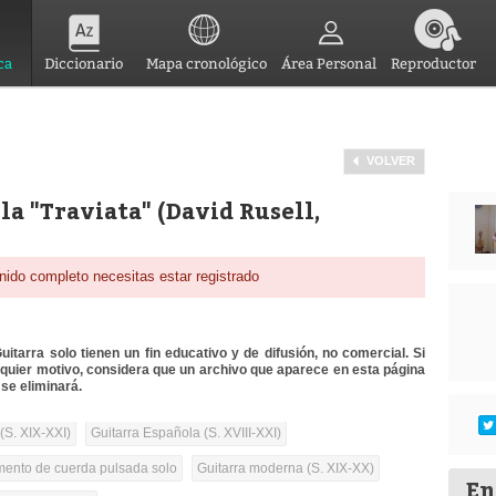
ca
Diccionario
Mapa cronológico
Área Personal
Reproductor
VOLVER
la "Traviata" (David Rusell,
nido completo necesitas estar registrado
itarra solo tienen un fin educativo y de difusión, no comercial. Si
lquier motivo, considera que un archivo que aparece en esta página
se eliminará.
(S. XIX-XXI)
Guitarra Española (S. XVIII-XXI)
umento de cuerda pulsada solo
Guitarra moderna (S. XIX-XX)
En