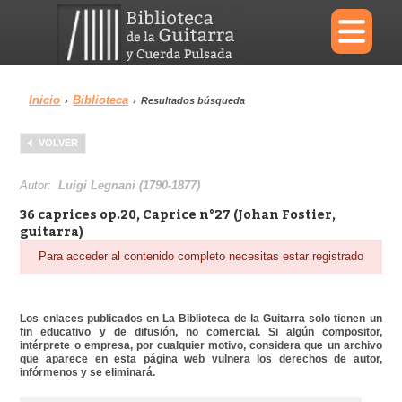
×
Inicio
Biblioteca
›
›
Resultados búsqueda
Menu
VOLVER
Biblioteca
Diccionario
Autor:
Luigi Legnani (1790-1877)
36 caprices op.20, Caprice n°27 (Johan Fostier,
guitarra)
Para acceder al contenido completo necesitas estar registrado
Área personal
Reproductor
Los enlaces publicados en La Biblioteca de la Guitarra solo tienen un
fin educativo y de difusión, no comercial. Si algún compositor,
intérprete o empresa, por cualquier motivo, considera que un archivo
que aparece en esta página web vulnera los derechos de autor,
infórmenos y se eliminará.