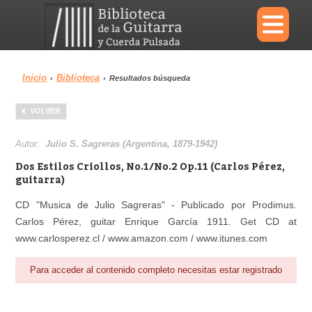
×
Inicio
Biblioteca
›
›
Resultados búsqueda
Menu
VOLVER
Biblioteca
Diccionario
Autor:
Julio S. Sagreras (Argentina, 1879-1942)
Dos Estilos Criollos, No.1/No.2 Op.11 (Carlos Pérez,
guitarra)
CD "Musica de Julio Sagreras" - Publicado por Prodimus.
Área personal
Reproductor
Carlos Pérez, guitar Enrique García 1911. Get CD at
www.carlosperez.cl / www.amazon.com / www.itunes.com
Para acceder al contenido completo necesitas estar registrado