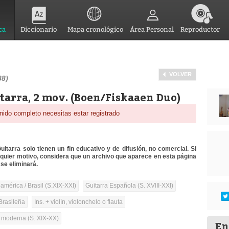
ca
Diccionario
Mapa cronológico
Área Personal
Reproductor
VOLVER
88)
itarra, 2 mov. (Boen/Fiskaaen Duo)
nido completo necesitas estar registrado
itarra solo tienen un fin educativo y de difusión, no comercial. Si
lquier motivo, considera que un archivo que aparece en esta página
se eliminará.
mérica / Brasil (S.XIX-XXI)
Guitarra Española (S. XVIII-XXI)
Brasileña
Ins. + violín, violonchelo o flauta
a moderna (S. XIX-XX)
En