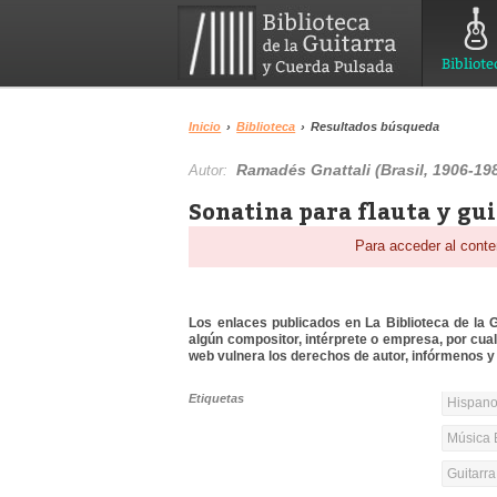
Bibliote
Inicio
›
Biblioteca
›
Resultados búsqueda
Ramadés Gnattali (Brasil, 1906-19
Autor:
Sonatina para flauta y gu
Para acceder al conte
Los enlaces publicados en La Biblioteca de la Gu
algún compositor, intérprete o empresa, por cua
web vulnera los derechos de autor, infórmenos y 
Etiquetas
Hispanoa
Música 
Guitarr