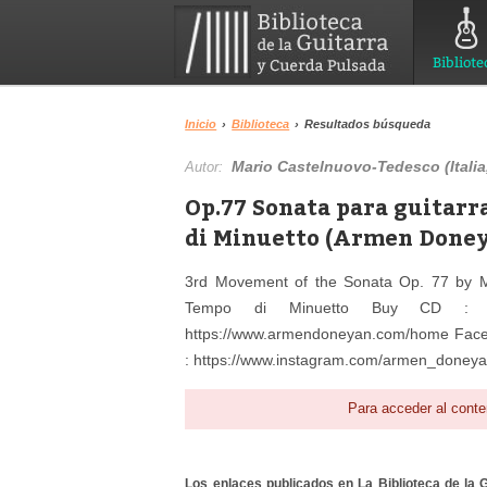
Bibliote
Inicio
›
Biblioteca
›
Resultados búsqueda
Mario Castelnuovo-Tedesco (Italia
Autor:
Op.77 Sonata para guitarra
di Minuetto (Armen Doney
3rd Movement of the Sonata Op. 77 by Ma
Tempo di Minuetto Buy CD : https
https://www.armendoneyan.com/home Faceb
: https://www.instagram.com/armen_doneya
Para acceder al conte
Los enlaces publicados en La Biblioteca de la Gu