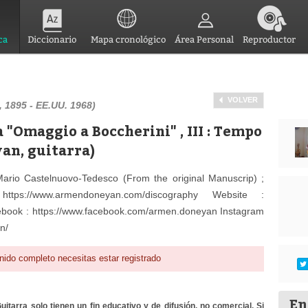
ca
Diccionario
Mapa cronológico
Área Personal
Reproductor
VOLVER
, 1895 - EE.UU. 1968)
 "Omaggio a Boccherini" , III : Tempo
an, guitarra)
rio Castelnuovo-Tedesco (From the original Manuscrip) ;
://www.armendoneyan.com/discography Website :
ook : https://www.facebook.com/armen.doneyan Instagram
n/
nido completo necesitas estar registrado
En
itarra solo tienen un fin educativo y de difusión, no comercial. Si