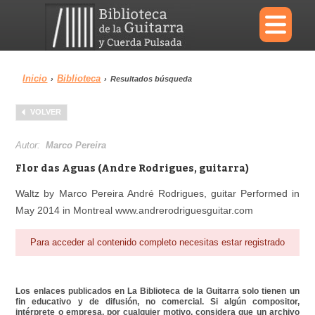
×
Inicio
Biblioteca
›
›
Resultados búsqueda
Menu
VOLVER
Biblioteca
Diccionario
Autor:
Marco Pereira
Flor das Aguas (Andre Rodrigues, guitarra)
Waltz by Marco Pereira André Rodrigues, guitar Performed in
May 2014 in Montreal www.andrerodriguesguitar.com
Área personal
Reproductor
Para acceder al contenido completo necesitas estar registrado
Los enlaces publicados en La Biblioteca de la Guitarra solo tienen un
fin educativo y de difusión, no comercial. Si algún compositor,
intérprete o empresa, por cualquier motivo, considera que un archivo