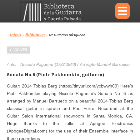
×
Inicio
Biblioteca
›
›
Resultados búsqueda
Menu
VOLVER
Biblioteca
Diccionario
Autor:
Niccolò Paganini (1782-1840) / Arrreglo Manuel Barrueco
Sonata No.6 (Piotr Pakhomkin, guitarra)
Guitar: 2014 Tobias Berg (https://tinyurl.com/ycbwwh69) Here's
Piotr Pakhomkin playing Niccolo Paganini's Sonata No. 6 as
Área personal
Reproductor
arranged by Manuel Barrueco on a beautiful 2014 Tobias Berg
classical guitar in spruce and Pau Ferro. Recorded at the
Guitar Salon International showroom in Santa Monica, CA.
Huge thanks to the folks at Apogee Electronics
(ApogeeDigital.com) for the use of their Ensemble interface in
these recordings....