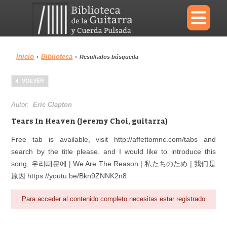
×
Inicio
Biblioteca
›
›
Resultados búsqueda
Menu
VOLVER
Biblioteca
Diccionario
Autor:
Eric Clapton
Tears In Heaven (Jeremy Choi, guitarra)
Free tab is available, visit http://affettomnc.com/tabs and
search by the title please. and I would like to introduce this
Área personal
Reproductor
song, 우리때문에 | We Are The Reason | 私たちのため | 我们是
原因 https://youtu.be/Bkn9ZNNK2n8
Para acceder al contenido completo necesitas estar registrado