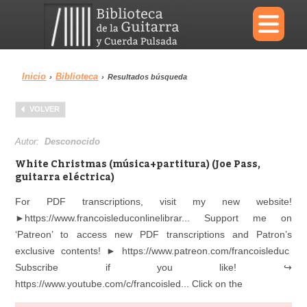
×
Inicio
Biblioteca
›
›
Resultados búsqueda
Menu
VOLVER
Biblioteca
Diccionario
Autor:
Desconocido
White Christmas (música+partitura) (Joe Pass,
guitarra eléctrica)
For PDF transcriptions, visit my new website!
Área personal
Reproductor
►https://www.francoisleduconlinelibrar... Support me on
‘Patreon’ to access new PDF transcriptions and Patron’s
exclusive contents! ► https://www.patreon.com/francoisleduc
Subscribe if you like! ↪
https://www.youtube.com/c/francoisled... Click on the