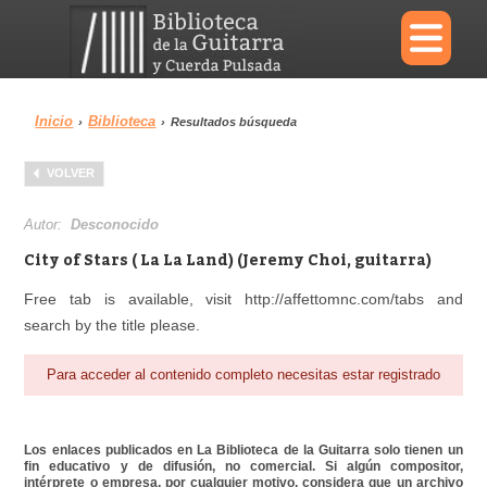
×
Inicio
Biblioteca
›
›
Resultados búsqueda
Menu
VOLVER
Biblioteca
Diccionario
Autor:
Desconocido
City of Stars ( La La Land) (Jeremy Choi, guitarra)
Free tab is available, visit http://affettomnc.com/tabs and
search by the title please.
Área personal
Reproductor
Para acceder al contenido completo necesitas estar registrado
Los enlaces publicados en La Biblioteca de la Guitarra solo tienen un
fin educativo y de difusión, no comercial. Si algún compositor,
intérprete o empresa, por cualquier motivo, considera que un archivo