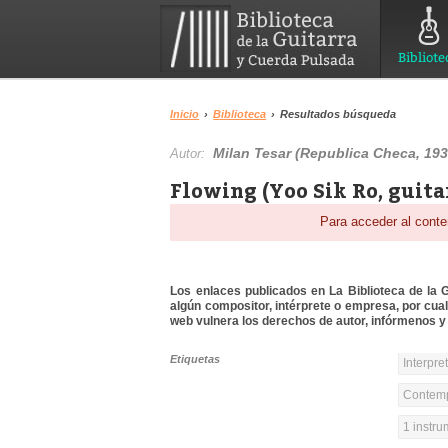
Bibliote
Inicio
›
Biblioteca
›
Resultados búsqueda
Milan Tesar (Republica Checa, 193
Autor:
Flowing (Yoo Sik Ro, guita
Para acceder al conte
Los enlaces publicados en La Biblioteca de la Gu
algún compositor, intérprete o empresa, por cua
web vulnera los derechos de autor, infórmenos y 
Etiquetas
Interpre
Contemp
1 instr