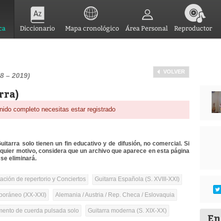
ca
Diccionario
Mapa cronológico
Área Personal
Reproductor
VOLVER
8 – 2019)
rra)
nido completo necesitas estar registrado
itarra solo tienen un fin educativo y de difusión, no comercial. Si
lquier motivo, considera que un archivo que aparece en esta página
se eliminará.
tación de repertorio y Conciertos
Guitarra Española (S. XVIII-XXI)
oráneo (XX-XXI)
Alemania / Austria / Rep. Checa / Eslovaquia
umento de cuerda pulsada solo
Guitarra moderna (S. XIX-XX)
En