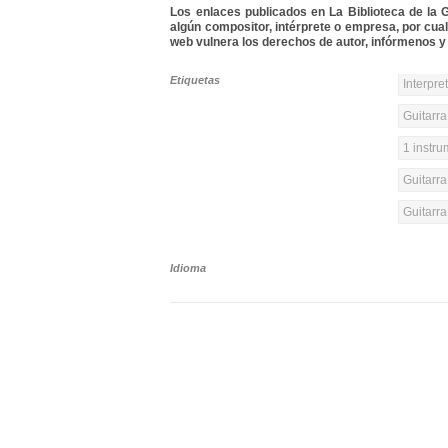
Los enlaces publicados en La Biblioteca de la Gu
algún compositor, intérprete o empresa, por cua
web vulnera los derechos de autor, infórmenos y 
Etiquetas
Interpre
Guitarra
1 instr
Guitarra
Guitarr
Idioma