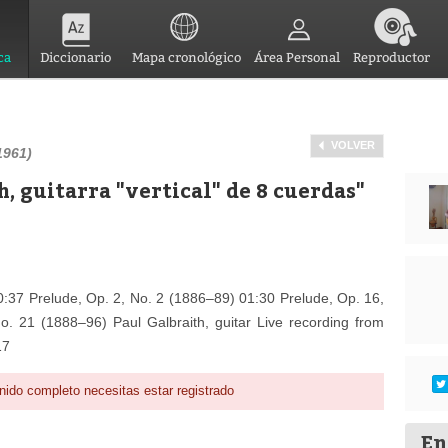
ca
Diccionario
Mapa cronológico
Área Personal
Reproductor
VOLVER
1961)
h, guitarra "vertical" de 8 cuerdas"
0:37 Prelude, Op. 2, No. 2 (1886–89) 01:30 Prelude, Op. 16,
. 21 (1888–96) Paul Galbraith, guitar Live recording from
17
nido completo necesitas estar registrado
En