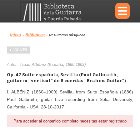
×
Inicio
Biblioteca
›
›
Resultados búsqueda
Menu
VOLVER
Biblioteca
Diccionario
Autor:
Isaac Albéniz (España, 1860-1909)
Op. 47 Suite española, Sevilla (Paul Galbraith,
guitarra "vertical" de 8 cuerdas" Brahms Guitar")
I. ALBÉNIZ (1860–1909) Sevilla, from Suite Española (1886)
Área personal
Reproductor
Paul Galbraith, guitar Live recording from Soka University,
California - USA. 28-10-2017
Para acceder al contenido completo necesitas estar registrado