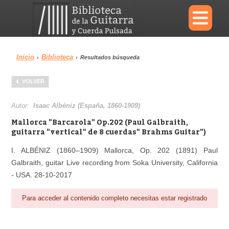
×
Inicio
Biblioteca
›
›
Resultados búsqueda
Menu
VOLVER
Biblioteca
Diccionario
Autor:
Isaac Albéniz (España, 1860-1909)
Mallorca "Barcarola" Op.202 (Paul Galbraith,
guitarra "vertical" de 8 cuerdas" Brahms Guitar")
I. ALBÉNIZ (1860–1909) Mallorca, Op. 202 (1891) Paul
Área personal
Reproductor
Galbraith, guitar Live recording from Soka University, California
- USA. 28-10-2017
Para acceder al contenido completo necesitas estar registrado