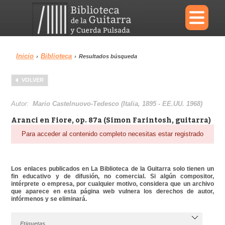
×
Inicio
Biblioteca
›
›
Resultados búsqueda
Menu
VOLVER
Biblioteca
Diccionario
Autor:
Mario Castelnuovo-Tedesco (Italia, 1895 - EE.UU. 1968)
Aranci en Fiore, op. 87a (Simon Farintosh, guitarra)
Para acceder al contenido completo necesitas estar registrado
Área personal
Reproductor
Los enlaces publicados en La Biblioteca de la Guitarra solo tienen un
fin educativo y de difusión, no comercial. Si algún compositor,
intérprete o empresa, por cualquier motivo, considera que un archivo
que aparece en esta página web vulnera los derechos de autor,
infórmenos y se eliminará.
Etiquetas