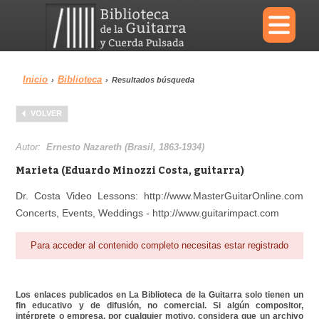
×
Inicio
Biblioteca
›
›
Resultados búsqueda
Menu
VOLVER
Biblioteca
Diccionario
Autor:
Ernesto Nazareth (Brasil, 1863-1934)
Marieta (Eduardo Minozzi Costa, guitarra)
Dr. Costa Video Lessons: http://www.MasterGuitarOnline.com
Concerts, Events, Weddings - http://www.guitarimpact.com
Área personal
Reproductor
Para acceder al contenido completo necesitas estar registrado
Los enlaces publicados en La Biblioteca de la Guitarra solo tienen un
fin educativo y de difusión, no comercial. Si algún compositor,
intérprete o empresa, por cualquier motivo, considera que un archivo