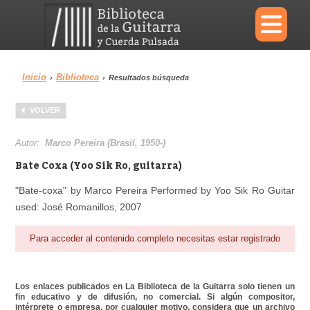
×
Inicio
Biblioteca
›
›
Resultados búsqueda
Menu
VOLVER
Biblioteca
Diccionario
Autor:
Marco Pereira (Brasil, 1950-)
Bate Coxa (Yoo Sik Ro, guitarra)
"Bate-coxa" by Marco Pereira Performed by Yoo Sik Ro Guitar
used: José Romanillos, 2007
Área personal
Reproductor
Para acceder al contenido completo necesitas estar registrado
Los enlaces publicados en La Biblioteca de la Guitarra solo tienen un
fin educativo y de difusión, no comercial. Si algún compositor,
intérprete o empresa, por cualquier motivo, considera que un archivo