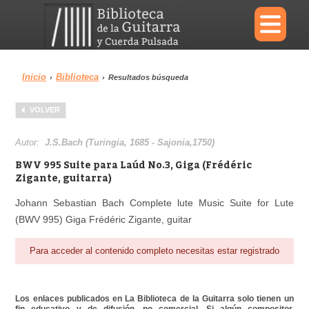
×
Inicio
Biblioteca
›
›
Resultados búsqueda
Menu
VOLVER
Biblioteca
Diccionario
Autor:
J.S.Bach (Turingia, 1685 - Sajonia,1750)
BWV 995 Suite para Laúd No.3, Giga (Frédéric
Zigante, guitarra)
Johann Sebastian Bach Complete lute Music Suite for Lute
Área personal
Reproductor
(BWV 995) Giga Frédéric Zigante, guitar
Para acceder al contenido completo necesitas estar registrado
Los enlaces publicados en La Biblioteca de la Guitarra solo tienen un
fin educativo y de difusión, no comercial. Si algún compositor,