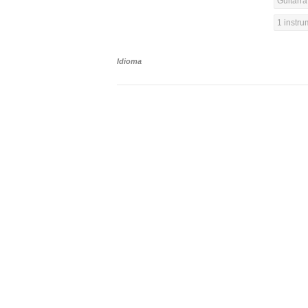
Guitarra
1 instr
Idioma