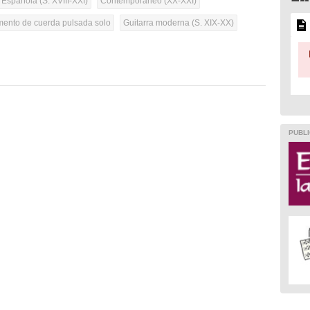
 Española (S. XVIII-XXI)
Contemporáneo (XX-XXI)
umento de cuerda pulsada solo
Guitarra moderna (S. XIX-XX)
PUBLI