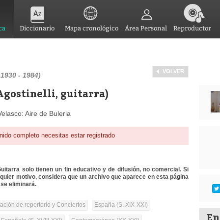
ca
Diccionario
Mapa cronológico
Área Personal
Reproductor
VOLVER
1930 - 1984)
gostinelli, guitarra)
elasco: Aire de Buleria
nido completo necesitas estar registrado
itarra solo tienen un fin educativo y de difusión, no comercial. Si
lquier motivo, considera que un archivo que aparece en esta página
se eliminará.
tación de repertorio y Conciertos
España (S. XIX-XXI)
En