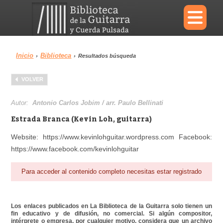
×
Inicio
Biblioteca
›
›
Resultados búsqueda
Menu
VOLVER
Biblioteca
Diccionario
Autor:
Antonio Carlos Jobim / arr. Paulo Bellinati
Estrada Branca (Kevin Loh, guitarra)
Website: https://www.kevinlohguitar.wordpress.com Facebook:
https://www.facebook.com/kevinlohguitar
Área personal
Reproductor
Para acceder al contenido completo necesitas estar registrado
Los enlaces publicados en La Biblioteca de la Guitarra solo tienen un
fin educativo y de difusión, no comercial. Si algún compositor,
intérprete o empresa, por cualquier motivo, considera que un archivo